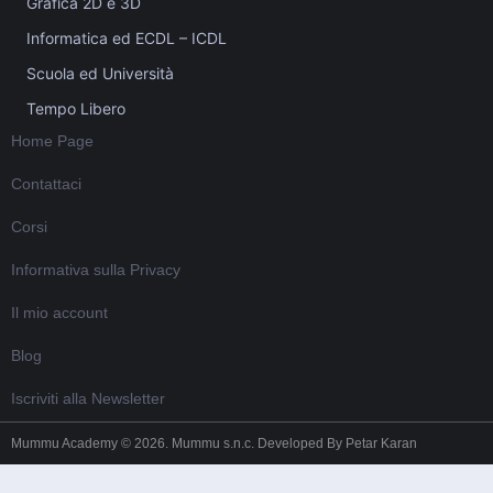
Grafica 2D e 3D
Informatica ed ECDL – ICDL
Scuola ed Università
Tempo Libero
Home Page
Contattaci
Corsi
Informativa sulla Privacy
Il mio account
Blog
Iscriviti alla Newsletter
Mummu Academy © 2026. Mummu s.n.c. Developed By
Petar Karan