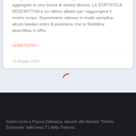
aggregato in una forma di sintesi idonea. La STATISTICA
DESCRITTIVA è un ottimo alleato per raggiungere il
nostro scopo. Esaminiamo adesso in modo semplice
alcuni basilari indici di posizione che la Statistica
descrittiva ci offre.
LEGGI TUTTO »
29 Maggio 2019
Siamo vicini a Piazza Dalmazia, davanti alla fermata “Vittorio
Emanuele” della linea T1 della Tramvia.