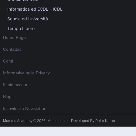
Informatica ed ECDL – ICDL
Scuola ed Università
Tempo Libero
Home Page
Contattaci
Corsi
Informativa sulla Privacy
Il mio account
Blog
Iscriviti alla Newsletter
Mummu Academy © 2026. Mummu s.n.c. Developed By
Petar Karan