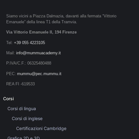
Siamo vicini a Piazza Dalmazia, davanti alla fermata “Vittorio
Emanuele” della linea T1 della Tramvia.
Via Vittorio Emanuele II, 194 Firenze
Tel:
+39 055 4223105
Mail:
info@mummuacademy.it
P.IVA/C.F.: 06325480488
PEC:
mummu@pec.mummu.it
REA FI -619533
Corsi
Corsi di lingua
Corsi di inglese
Certificazioni Cambridge
Grafica 2D e 3D