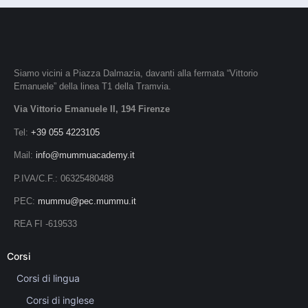
Siamo vicini a Piazza Dalmazia, davanti alla fermata “Vittorio
Emanuele” della linea T1 della Tramvia.
Via Vittorio Emanuele II, 194 Firenze
Tel:
+39 055 4223105
Mail:
info@mummuacademy.it
P.IVA/C.F.: 06325480488
PEC:
mummu@pec.mummu.it
REA FI -619533
Corsi
Corsi di lingua
Corsi di inglese