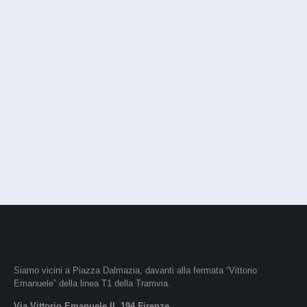
Siamo vicini a Piazza Dalmazia, davanti alla fermata “Vittorio
Emanuele” della linea T1 della Tramvia.
Via Vittorio Emanuele II, 194 Firenze