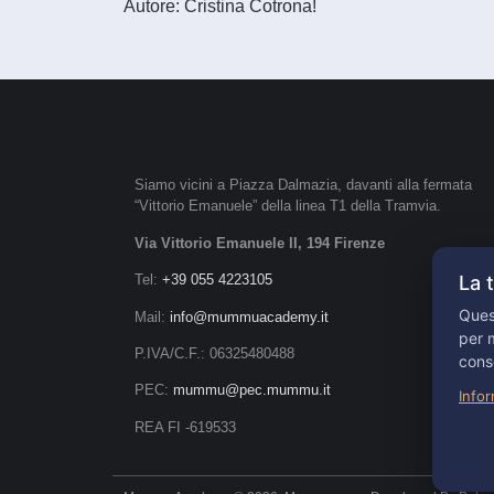
Autore: Cristina Cotrona!
Siamo vicini a Piazza Dalmazia, davanti alla fermata
“Vittorio Emanuele” della linea T1 della Tramvia.
Via Vittorio Emanuele II, 194 Firenze
La 
Tel:
+39 055 4223105
Quest
Mail:
info@mummuacademy.it
per m
P.IVA/C.F.: 06325480488
cons
PEC:
mummu@pec.mummu.it
Infor
REA FI -619533