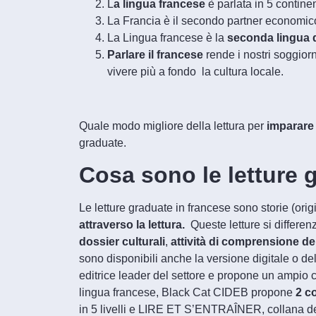
L
a lingua
francese
è parlata in 5 continent
La Francia è il secondo partner economico 
La Lingua francese è la
seconda lingua de
Parlare il francese
rende i nostri soggiorn
vivere più a fondo la cultura locale.
Quale modo migliore della lettura per
imparare 
graduate.
Cosa sono le letture 
Le letture graduate in francese
sono storie (origi
attraverso la lettura.
Queste letture si differenzi
dossier culturali
,
attività di comprensione de
sono disponibili anche la versione digitale o del
editrice leader del settore e propone un ampio 
lingua francese, Black Cat CIDEB propone
2 c
in 5 livelli e LIRE ET S’ENTRAÎNER, collana desti