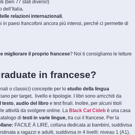
i (ben 77 stati diversi!)
dell’Italia.
lle relazioni internazionali
.
i in paesi francofoni ancora più intensi, perché ci permette di
e migliorare il proprio francese
? Noi ti consigliamo le letture
graduate in francese?
nali o classici) concepite per lo
studio della lingua
ano per target, livello e tipologie. I libri sono arricchiti da
l testo
,
audio del libro
e test finali. Inoltre, per alcuni titoli
le attività da svolgere online. La
Black Cat Cideb
è una casa
catalogo di
testi in varie lingue,
tra cui il francese. Per la
ollane:
FACILE À LIRE, collana dedicata ai bambini, suddivisa
nata a ragazzi e adulti, suddivisa in 4 livelli: niveau 1 (A1),