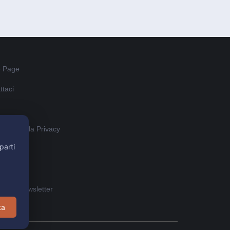
 Page
ttaci
ativa sulla Privacy
parti
o account
iti alla Newsletter
ta