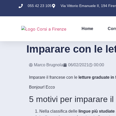
055 42 23 105
Via Vittorio Emanuele II, 194 Fire
Home
Cor
Imparare con le le
Marco Brugnola
06/02/2021
00:00
Imparare il francese con le
letture graduate in
Bonjour! Ecco
5 motivi per imparare il
Nella classifica delle
lingue più studiat