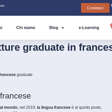
nze
Contattaci
si
Chi siamo
Blog
e-Learning
tture graduate in france
 francese
graduate
 francese
e al mondo
, nel 2019,
la lingua
francese
è al quinto posto.