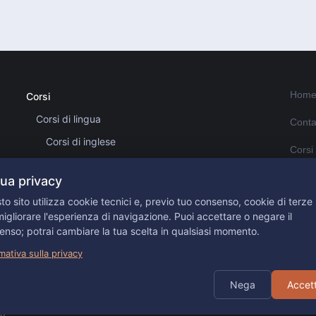
Home
Corsi
Corsi di lingua
Conta
Corsi di inglese
Corsi
Certificazioni Cambridge
Inform
tua privacy
Grafica 2D e 3D
o sito utilizza cookie tecnici e, previo tuo consenso, cookie di terze 
Il mi
Informatica ed ECDL – ICDL
igliorare l'esperienza di navigazione. Puoi accettare o negare il
enso; potrai cambiare la tua scelta in qualsiasi momento.
Scuola ed Università
Blog
mativa sulla privacy
Tempo Libero
Iscriv
Nega
Accet