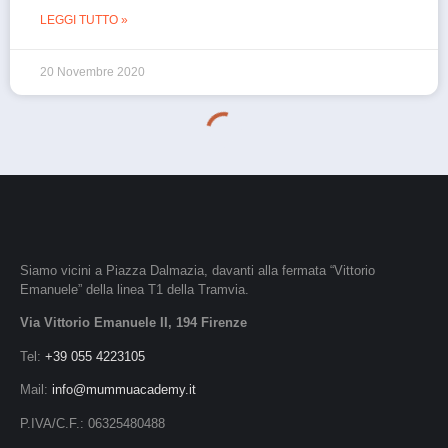
LEGGI TUTTO »
20 Novembre 2020
Siamo vicini a Piazza Dalmazia, davanti alla fermata “Vittorio
Emanuele” della linea T1 della Tramvia.
Via Vittorio Emanuele II, 194 Firenze
Tel:
+39 055 4223105
Mail:
info@mummuacademy.it
P.IVA/C.F.: 06325480488