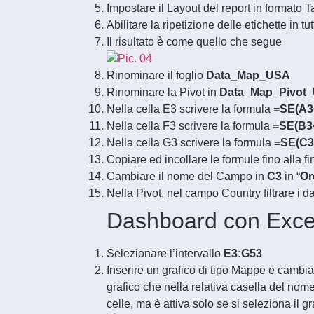
Impostare il Layout del report in formato T
Abilitare la ripetizione delle etichette in tut
Il risultato è come quello che segue
Rinominare il foglio
Data_Map_USA
Rinominare la Pivot in
Data_Map_Pivot
Nella cella E3 scrivere la formula
=SE(A3<
Nella cella F3 scrivere la formula
=SE(B3<
Nella cella G3 scrivere la formula
=SE(C3
Copiare ed incollare le formule fino alla fi
Cambiare il nome del Campo in
C3
in “
Or
Nella Pivot, nel campo Country filtrare i d
Dashboard con Excel
Selezionare l’intervallo
E3:G53
Inserire un grafico di tipo Mappe e cambiag
grafico che nella relativa casella del nom
celle, ma è attiva solo se si seleziona il gr