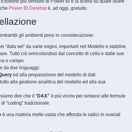
i. Esistono più versioni di Power BI e la scelta su quale usare
e che
Power BI Desktop
è, ad oggi, gratuito.
ellazione
 entrambi gli ambienti presi in considerazione:
 “data set” da varie origini, importarli nel Modello e stabilire
base. Tutto ciò svincolandosi dal concetto di cella e dalle sue
nna o campo.
e da due linguaggi:
Query
ed alla preparazione del modello di dati
utto alla gestione analitica del modello ed alla sua
iamo dire che il “
DAX”
è più vicino per sintassi alle formule
 di “coding” tradizionale.
e
è una materia molto vasta che affonda le radici in svariati