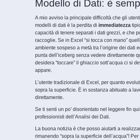
Modello di Dati: è sem
A mio avviso la principale difficoltà che gli ute
modelli di dati è la perdita di
immediatezza
tipi
capacità di tenere separati i dati grezzi, e che 
raccoglie. Se in Excel “si tocca con mano” quello
ambiente sospeso a metà tra l’origine dei dati ed 
punta dell’iceberg senza vedere direttamente quel
desidera “toccare” il ghiaccio sott’acqua ci s
appare.
L’utente tradizionale di Excel, per quanto evol
sopra la superficie. È in sostanza abituato a l
direttamente.
Se ti senti un po’ disorientato nel leggere fin q
professionisti dell’Analisi dei Dati.
La buona notizia è che posso aiutarti a realizza
rimanendo “sopra la superficie dell’acqua”! Per 