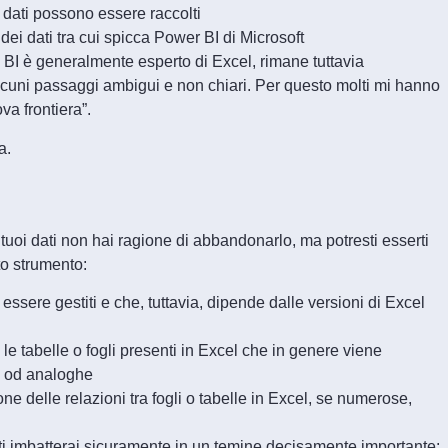
 dati possono essere raccolti
 dei dati tra cui spicca Power BI di Microsoft
 BI è generalmente esperto di Excel, rimane tuttavia
n alcuni passaggi ambigui e non chiari. Per questo molti mi hanno
va frontiera”.
a.
 tuoi dati non hai ragione di abbandonarlo, ma potresti esserti
sto strumento:
ssere gestiti e che, tuttavia, dipende dalle versioni di Excel
le tabelle o fogli presenti in Excel che in genere viene
T od analoghe
 delle relazioni tra fogli o tabelle in Excel, se numerose,
 ti imbatterai sicuramente in un temine decisamente importante: