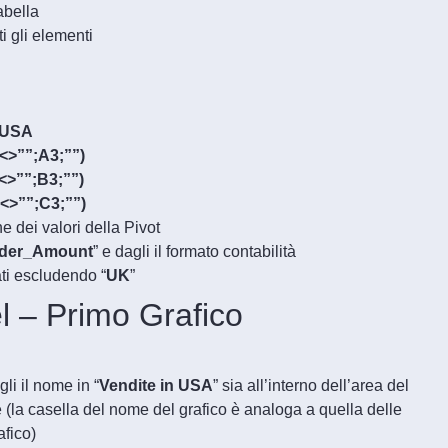
abella
ti gli elementi
_USA
>””;A3;””)
>””;B3;””)
<>””;C3;””)
ne dei valori della Pivot
der_Amount
” e dagli il formato contabilità
ati escludendo “
UK
”
 – Primo Grafico
li il nome in “
Vendite in USA
” sia all’interno dell’area del
e (la casella del nome del grafico è analoga a quella delle
afico)