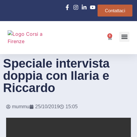
Contattaci
0
Chi siamo
e-Learn
Speciale intervista
doppia con Ilaria e
Riccardo
mummu
25/10/2019
15:05