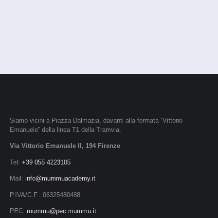
Siamo vicini a Piazza Dalmazia, davanti alla fermata “Vittorio
Emanuele” della linea T1 della Tramvia.
Via Vittorio Emanuele II, 194 Firenze
Tel:
+39 055 4223105
Mail:
info@mummuacademy.it
P.IVA/C.F.: 06325480488
PEC:
mummu@pec.mummu.it