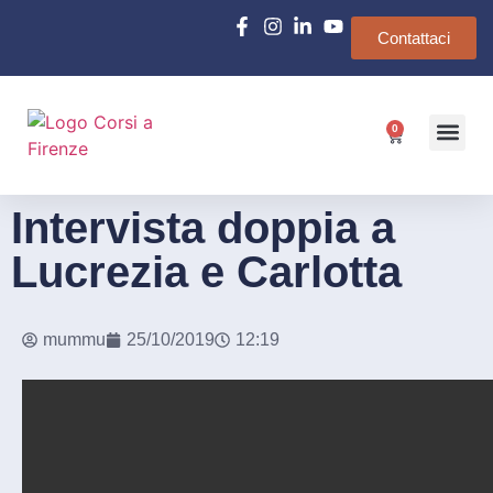
Contattaci
0
Chi siamo
e-Learn
Intervista doppia a
Lucrezia e Carlotta
mummu
25/10/2019
12:19