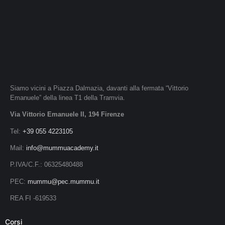
Siamo vicini a Piazza Dalmazia, davanti alla fermata “Vittorio
Emanuele” della linea T1 della Tramvia.
Via Vittorio Emanuele II, 194 Firenze
Tel:
+39 055 4223105
Mail:
info@mummuacademy.it
P.IVA/C.F.: 06325480488
PEC:
mummu@pec.mummu.it
REA FI -619533
Corsi