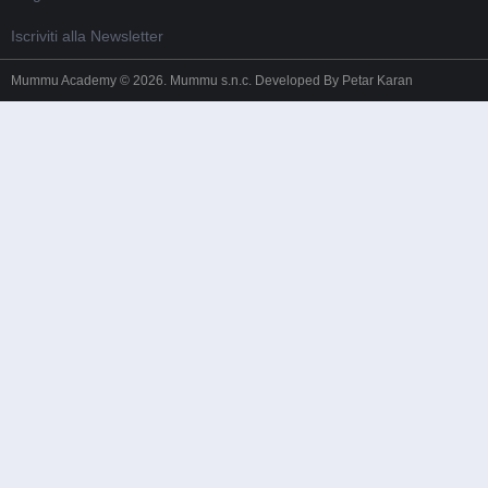
Iscriviti alla Newsletter
Mummu Academy © 2026. Mummu s.n.c. Developed By
Petar Karan