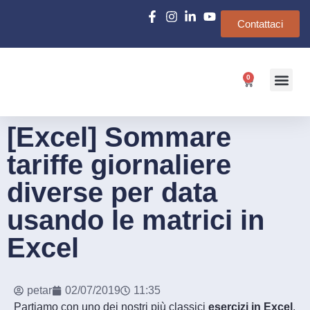
Contattaci
0
Chi siamo
e-Learn
[Excel] Sommare
tariffe giornaliere
diverse per data
usando le matrici in
Excel
petar
02/07/2019
11:35
Partiamo con uno dei nostri più classici
esercizi in Excel
.