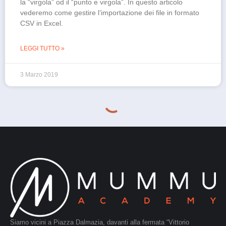
la “virgola” od il “punto e virgola”. In questo articolo
vederemo come gestire l’importazione dei file in formato
CSV in Excel.
LEGGI TUTTO »
3 Marzo 2019
Siamo vicini a Piazza Dalmazia, davanti alla fermata “Vittorio