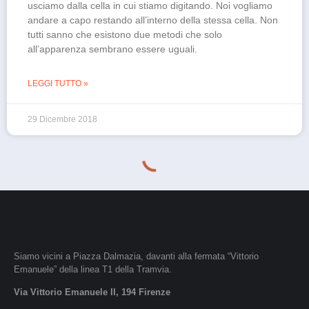
usciamo dalla cella in cui stiamo digitando. Noi vogliamo
andare a capo restando all’interno della stessa cella. Non
tutti sanno che esistono due metodi che solo
all’apparenza sembrano essere uguali.
LEGGI TUTTO »
29 Dicembre 2018
Siamo vicini a Piazza Dalmazia, davanti alla fermata “Vittorio
Emanuele” della linea T1 della Tramvia.
Via Vittorio Emanuele II, 194 Firenze